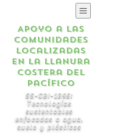
Apoyo a las
comunidades
localizadas
en la Llanura
Costera del
Pacífico
SS-CBI-1395:
Tecnologías
sustentables
enfocadas a agua,
suelo y plásticos