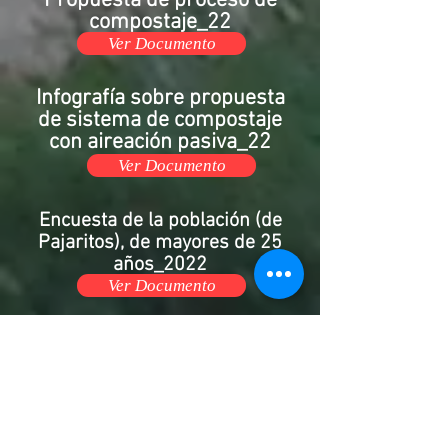
Propuesta de proceso de
compostaje_22
Ver Documento
Infografía
sobre propuesta
de sistema de compostaje
con
aireación
pasiva_22
Ver Documento
Encuesta de la población (de
Pajaritos), de mayores de 25
años_2022
Ver Documento
Educación Financiera.
Parte I. Presupuesto y
Ahorro_2022
Ver Documento